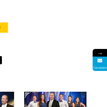
R
→
 du
L’organisme en direct –
Circulaire
rnée
Journée internationale des
mis
Amis 2026
k)