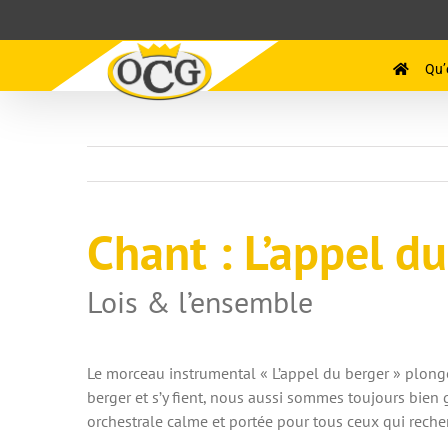
Passer
au
contenu
Qu’
Chant
: L’appel d
Lois & l’ensemble
Le morceau instrumental « L’appel du berger » plonge
berger et s’y fient, nous aussi sommes toujours bien g
orchestrale calme et portée pour tous ceux qui reche