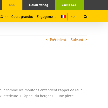
OCG
Elaion Verlag
CONTACT
CG
Cours gratuits
Engagement
FRA
Précédent
Suivant
. Tout comme les moutons entendent l’appel de leur
 intérieure. « L’appel du berger » – une pièce