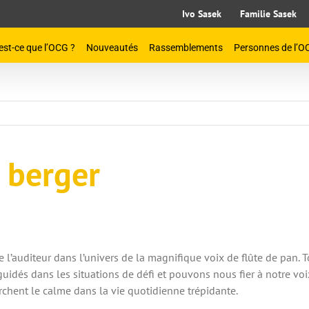
Ivo Sasek
Familie Sasek
est-ce que l’OCG ?
Nouveautés
Rassemblements
Personnes de l’O
u berger
 l’auditeur dans l’univers de la magnifique voix de flûte de pan
uidés dans les situations de défi et pouvons nous fier à notre voix
rchent le calme dans la vie quotidienne trépidante.