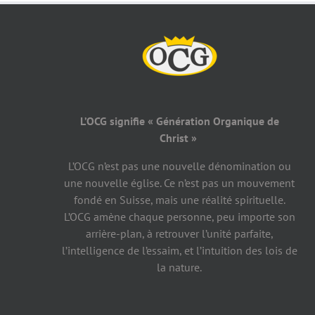
L’OCG signifie « Génération Organique de
Christ »
L’OCG n’est pas une nouvelle dénomination ou
une nouvelle église. Ce n’est pas un mouvement
fondé en Suisse, mais une réalité spirituelle.
L’OCG amène chaque personne, peu importe son
arrière-plan, à retrouver l’unité parfaite,
l’intelligence de l’essaim, et l’intuition des lois de
la nature.