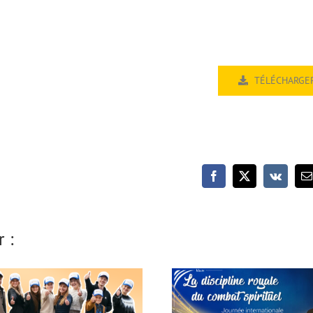
TÉLÉCHARGE
La discipline royale
VEAU : L’académie OCG
combat spirituel – Jou
avec Ivo Sasek
internationale des A
 :
2026 (avec Ivo Sase