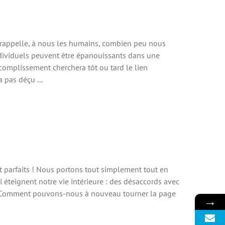
s rappelle, à nous les humains, combien peu nous
ndividuels peuvent être épanouissants dans une
ccomplissement cherchera tôt ou tard le lien
 pas déçu ...
arfaits ! Nous portons tout simplement tout en
i éteignent notre vie intérieure : des désaccords avec
le. Comment pouvons-nous à nouveau tourner la page
→