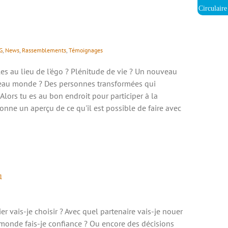
Circulaire
G
,
News
,
Rassemblements
,
Témoignages
es au lieu de l'égo ? Plénitude de vie ? Un nouveau
veau monde ? Des personnes transformées qui
lors tu es au bon endroit pour participer à la
donne un aperçu de ce qu'il est possible de faire avec
u
r vais-je choisir ? Avec quel partenaire vais-je nouer
 monde fais-je confiance ? Ou encore des décisions