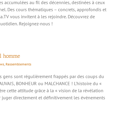
 accumulées au fil des décennies, destinées à ceux
el. Des cours thématiques – concrets, approfondis et
la.TV vous invitent à les rejoindre. Découvrez de
quotidien. Rejoignez-nous !
eil homme
ws
,
Rassemblements
 Les gens sont régulièrement frappés par des coups du
AUVAIS, BONHEUR ou MALCHANCE ! L'histoire du «
re cette attitude grâce à la « vision de la révélation
r juger directement et définitivement les événements