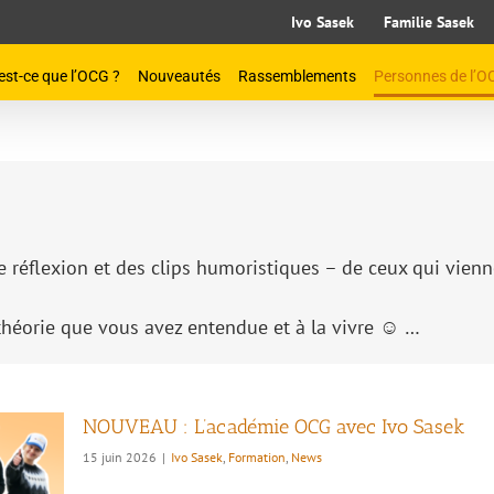
Ivo Sasek
Familie Sasek
est-ce que l’OCG ?
Nouveautés
Rassemblements
Personnes de l’O
 réflexion et des clips humoristiques – de ceux qui vienne
vec
théorie que vous avez entendue et à la vivre ☺ …
NOUVEAU : L’académie OCG avec Ivo Sasek
15 juin 2026
|
Ivo Sasek
,
Formation
,
News