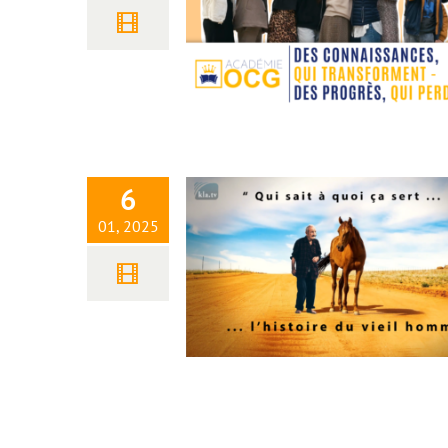
« Qui sait à quoi ça sert… »
L’histoire du vieil homme
6
01, 2025
Le conte des 6 zéros