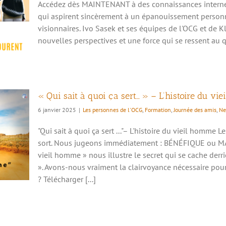
Accédez dès MAINTENANT à des connaissances internes
qui aspirent sincèrement à un épanouissement personn
visionnaires. Ivo Sasek et ses équipes de l'OCG et de K
 –
nouvelles perspectives et une force qui se ressent au 
« Qui sait à quoi ça sert… » – L’histoire du vi
6 janvier 2025
|
Les personnes de l'OCG
,
Formation
,
Journée des amis
,
Ne
"Qui sait à quoi ça sert ..."– L'histoire du vieil homme
sort. Nous jugeons immédiatement : BÉNÉFIQUE ou M
vieil homme » nous illustre le secret qui se cache derriè
». Avons-nous vraiment la clairvoyance nécessaire pou
? Télécharger [...]