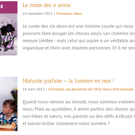
Le conte des 6 zéros
24 novembre 2023
|
Formation
,
News
Le conte des six zéros est une histoire courte qui nou
pouvons faire bouger les choses seuls. Les chemins i
mesure limitée - mais celui qui aspire à un véritable a
e en
organique et divin avec d'autres personnes. Et il ne sera
Maturité parfaite – la lumière en moi !
18 mars 2023
|
Formation
,
Les personnes de l'OCG
,
News
,
OCG Jeunesse
Quand nous venons au monde, nous sommes vraiment p
nous. Mais au quotidien, il arrive parfois des choses qu
nos frères et sœurs, nos parents ou des défis à l’éco
et laisser briller clairement notre lumière ?