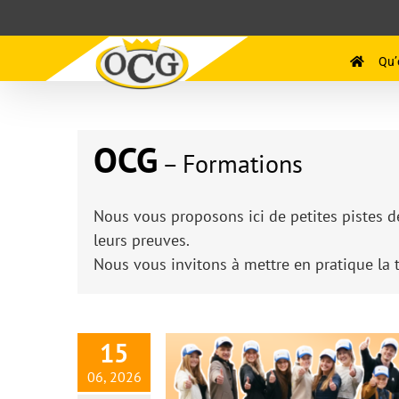
Passer
au
contenu
Qu’
OCG
– Formations
Nous vous proposons ici de petites pistes de
leurs preuves.
NOUVEAU : L’académie OCG a
Nous vous invitons à mettre en pratique la 
Ivo Sasek
15
06, 2026