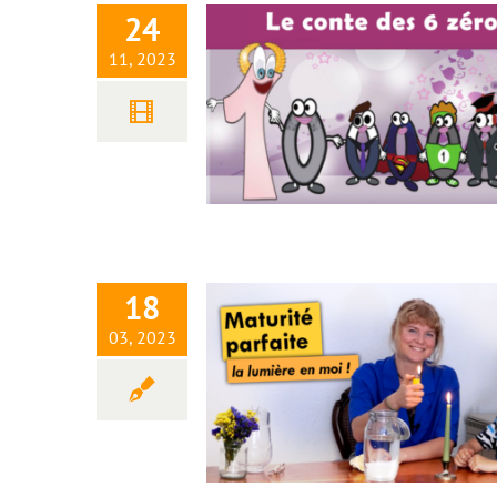
24
11, 2023
Maturité parfaite – la lumièr
moi !
18
03, 2023
Journée pratique dans la
puissance de l’essaim