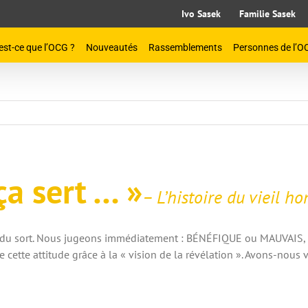
Ivo Sasek
Familie Sasek
est-ce que l’OCG ?
Nouveautés
Rassemblements
Personnes de l’O
ça sert … »
– L’histoire du vieil 
s du sort. Nous jugeons immédiatement : BÉNÉFIQUE ou MAUVAIS,
e cette attitude grâce à la « vision de la révélation ». Avons-nous