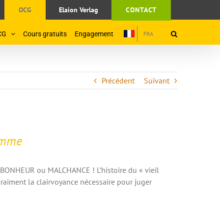
OCG
Elaion Verlag
CONTACT
CG
Cours gratuits
Engagement
FRA
Précédent
Suivant
homme
 BONHEUR ou MALCHANCE ! L’histoire du « vieil
 vraiment la clairvoyance nécessaire pour juger