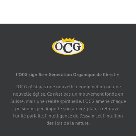
L’OCG signifie « Génération Organique de Christ »
L’OCG n’est pas une nouvelle dénomination ou une
nouvelle église. Ce n’est pas un mouvement fondé en
Suisse, mais une réalité spirituelle. L’OCG amène chaque
personne, peu importe son arrière-plan, à retrouver
l’unité parfaite, l’intelligence de l’essaim, et l’intuition
des lois de la nature.