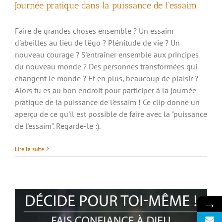
Journée pratique dans la puissance de l’essaim
Faire de grandes choses ensemble ? Un essaim
d'abeilles au lieu de l'égo ? Plénitude de vie ? Un
nouveau courage ? S'entraîner ensemble aux principes
du nouveau monde ? Des personnes transformées qui
changent le monde ? Et en plus, beaucoup de plaisir ?
Alors tu es au bon endroit pour participer à la journée
pratique de la puissance de l'essaim ! Ce clip donne un
aperçu de ce qu'il est possible de faire avec la "puissance
de l'essaim". Regarde-le :).
Décide pour toi-même ! – Fais confiance à
Dieu
Lire la suite
→