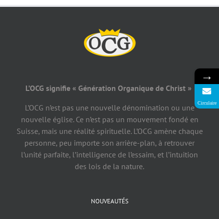
→
L’OCG signifie « Génération Organique de Christ »
Circulaire
L’OCG n’est pas une nouvelle dénomination ou une
nouvelle église. Ce n’est pas un mouvement fondé en
Suisse, mais une réalité spirituelle. L’OCG amène chaque
personne, peu importe son arrière-plan, à retrouver
l’unité parfaite, l’intelligence de l’essaim, et l’intuition
des lois de la nature.
NOUVEAUTÉS