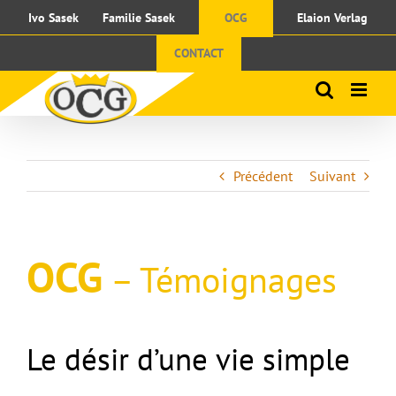
Passer
Ivo Sasek
Familie Sasek
OCG
Elaion Verlag
au
contenu
CONTACT
Précédent
Suivant
OCG
–
Témoignages
Le désir d’une vie simple