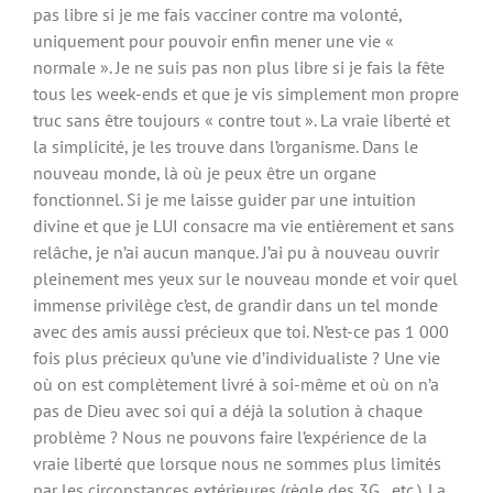
pas libre si je me fais vacciner contre ma volonté,
uniquement pour pouvoir enfin mener une vie «
normale ». Je ne suis pas non plus libre si je fais la fête
tous les week-ends et que je vis simplement mon propre
truc sans être toujours « contre tout ». La vraie liberté et
la simplicité, je les trouve dans l’organisme. Dans le
nouveau monde, là où je peux être un organe
fonctionnel. Si je me laisse guider par une intuition
divine et que je LUI consacre ma vie entièrement et sans
relâche, je n’ai aucun manque. J’ai pu à nouveau ouvrir
pleinement mes yeux sur le nouveau monde et voir quel
immense privilège c’est, de grandir dans un tel monde
avec des amis aussi précieux que toi. N’est-ce pas 1 000
fois plus précieux qu’une vie d’individualiste ? Une vie
où on est complètement livré à soi-même et où on n’a
pas de Dieu avec soi qui a déjà la solution à chaque
problème ? Nous ne pouvons faire l’expérience de la
vraie liberté que lorsque nous ne sommes plus limités
par les circonstances extérieures (règle des 3G , etc.). La