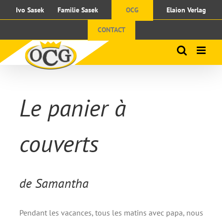
Passer
Ivo Sasek
Familie Sasek
OCG
Elaion Verlag
au
contenu
CONTACT
Le panier à
couverts
de Samantha
Pendant les vacances, tous les matins avec papa, nous