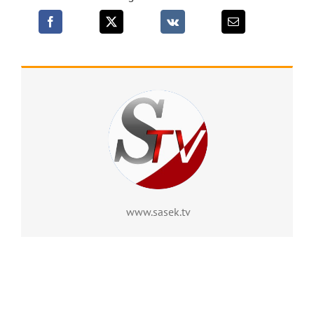
www.sasek.tv
Me voici, envoie-moi !