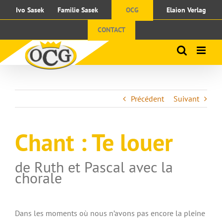
Passer
Ivo Sasek
Familie Sasek
OCG
Elaion Verlag
au
contenu
CONTACT
Précédent
Suivant
Chant
: Te louer
de Ruth et Pascal avec la
chorale
Dans les moments où nous n’avons pas encore la pleine