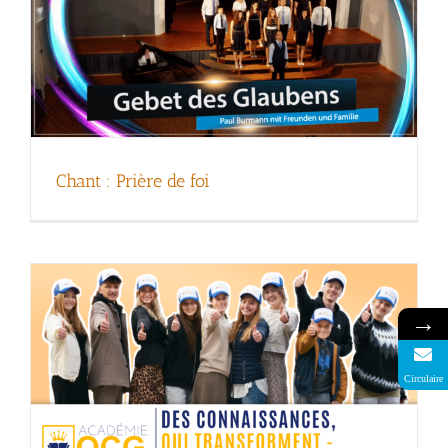
NOUVEAU : L’académie OCG avec Ivo
Sasek
Chant : Prière de foi
→
Circulaire