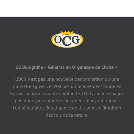
L’OCG signifie « Génération Organique de Christ »
L’OCG n’est pas une nouvelle dénomination ou une
nouvelle église. Ce n’est pas un mouvement fondé en
Suisse, mais une réalité spirituelle. L’OCG amène chaque
personne, peu importe son arrière-plan, à retrouver
l’unité parfaite, l’intelligence de l’essaim, et l’intuition
des lois de la nature.