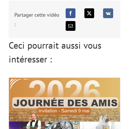
Partager cette vidéo
:
Ceci pourrait aussi vous
INVITATION : Journée des Amis
internationale le 9 mai 2026
intéresser :