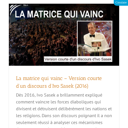
Circulaire
La matrice qui vainc – Version courte
d’un discours d’Ivo Sasek (2016)
Dès 2016, Ivo Sasek a brillamment expliqué
comment vaincre les forces diaboliques qui
divisent et détruisent délibérément les nations et
les religions. Dans son discours poignant il a non
seulement réussi à analyser ces mécanismes