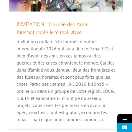
INVITATION : Journée des Amis
internationale le 9 mai 2026
Invitation cordiale à la Journée des Amis
internationale 2026 qui aura lieu le 9 mai ! C’est
bien d’avoir des amis en ces temps où des
guerres et des crises ébranlent le monde. Car des
liens d’amitié nous lient au-delà des frontières et
des fuseaux horaires, et sont plus forts que les
crises. Participez : samedi, 9.5.2026 à 10h15 –
online ou dans un groupe de votre région. L’OCG,
Kla.TV et Panorama Film ont de nouveaux
La matrice qui vainc – Version courte d’un
projets, vous serez les premiers à en avoir un
discours d’Ivo Sasek (2016)
aperçu exclusif. Tout est gratuit, y compris les
→
repas – parce que nous sommes comme ça.