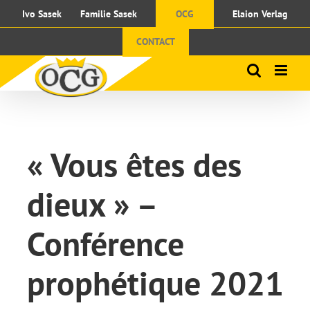
Passer
Ivo Sasek
Familie Sasek
OCG
Elaion Verlag
au
contenu
CONTACT
« Vous êtes des
dieux » –
Conférence
prophétique 2021