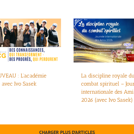
avec Ivo Sasek
internationale des A
2026 (avec Ivo Sase
VEAU : L’académie
La discipline royale d
 avec Ivo Sasek
combat spirituel – Jou
internationale des Ami
2026 (avec Ivo Sasek)
CHARGER PLUS D’ARTICLES