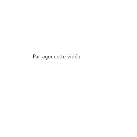
Partager cette vidéo
NOU
Chant : Prière de foi