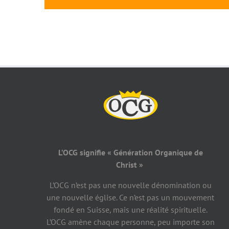
L’OCG signifie « Génération Organique de
Christ »
L’OCG n’est pas une nouvelle dénomination ou
une nouvelle église. Ce n’est pas un mouvement
fondé en Suisse, mais une réalité spirituelle.
L’OCG amène chaque personne, peu importe son