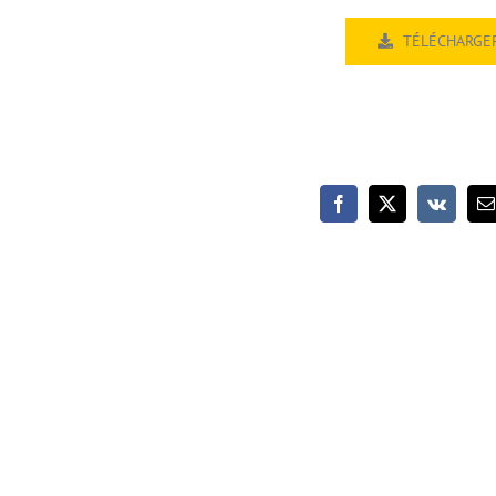
TÉLÉCHARGE
La discipline royale
VEAU : L’académie OCG
combat spirituel – Jou