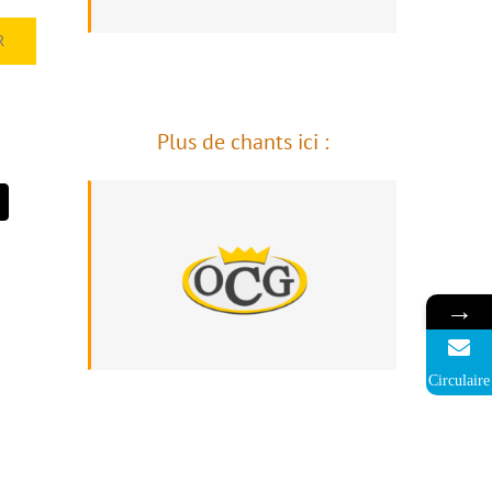
R
Plus de chants ici :
→
Circulaire
 du
L’organisme en direct –
rnée
Journée internationale des