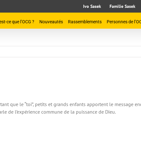
Ivo Sasek
Familie Sasek
est-ce que l’OCG ?
Nouveautés
Rassemblements
Personnes de l’O
nt que le “toi”, petits et grands enfants apportent le message e
parle de l’expérience commune de la puissance de Dieu.