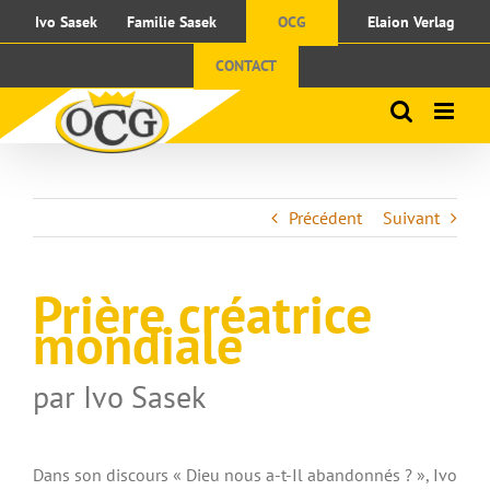
Passer
Ivo Sasek
Familie Sasek
OCG
Elaion Verlag
au
contenu
CONTACT
Précédent
Suivant
Prière créatrice
mondiale
par Ivo Sasek
Dans son discours « Dieu nous a-t-Il abandonnés ? », Ivo