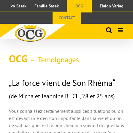
Passer
Ivo Sasek
Familie Sasek
OCG
Elaion Verlag
au
contenu
CONTACT
OCG
Témoignages
–
„La force vient de Son Rhéma“
(de Micha et Jeannine B., CH, 28 et 25 ans)
Vous connaissez certainement aussi ces situations où on
est devant une décision importante dans la vie et où on
ne sait pas quel est le bon chemin à suivre. Lorsque dans
une telle situation on n’est pas seul mais à deux (par