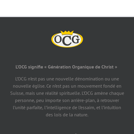
L’OCG signifie « Génération Organique de Christ »
L’OCG n’est pas une nouvelle dénomination ou une
nouvelle église. Ce n’est pas un mouvement fondé en
Suisse, mais une réalité spirituelle. L’OCG amène chaque
personne, peu importe son arrière-plan, à retrouver
l’unité parfaite, l’intelligence de l’essaim, et l’intuition
des lois de la nature.