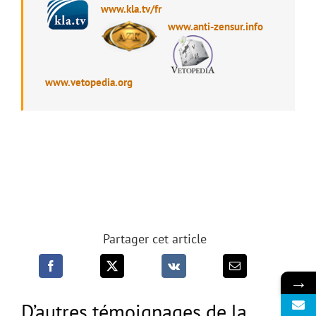
www.kla.tv
/fr
www.anti-zensur.info
www.vetopedia.org
Partager cet article
→
Me voici, envoie-moi !
D’autres témoignages de la